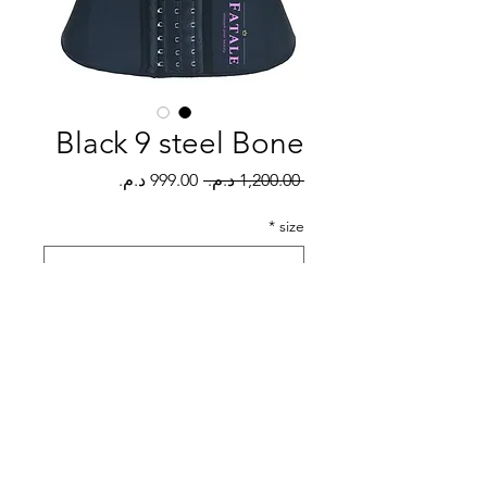
Black 9 steel Bone
سعر
سعر
 ‏1,200.00 د.م.‏ 
عادي
البيع
*
size
الكمية
*
أضِف إلى العربة